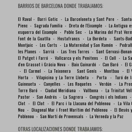
BARRIOS DE BARCELONA DONDE TRABAJAMOS:
El Raval
-
Barri Gotic
-
La Barceloneta y Sant Pere
-
Santa
Pienc
-
Sagrada Familia
-
Dreta de l'Eixample
-
La Antigua e
esquerra del Eixample
-
Poble Sec
-
La Marina del Prat Ver
Font de la Guatlla
-
Hostafrancs
-
La Bordeta
-
Sants-Ba
Montjuic
-
Les Corts
-
La Maternidad y San Ramón
-
Pedra
les Planes
-
Sarriá
-
Las Tres Torres
-
Sant Gervasi-Bona
El Putget i Farró
-
Vallcarca y els Penitens
-
El Coll
-
La S
d'en Grassot i Grácia Nova
-
Baix Guinardó
-
Can Baró
-
El 
-
El Carmel
-
La Teixonera
Sant Genís
-
Montbau
-
El
Horta
-
Vilapicina y La Torre Llobeta
-
Porta
-
Turó de 
Guineueta
-
Canyelles
-
Les Roquetes
-
Verdún
-
La Pro
Torre Baró
-
Ciudad Meridiana
-
Vallbona
-
La Trinitat Ve
Pastor
-
San Andrés
-
La Sagrera
-
Congrés i els Indians
Clot
-
El Clot
-
El Parc i la Llacuna del Poblenou
-
La Vila
Nou
-
Diagonal Mar i Front Marítim del Poblenou
-
El Besós
Poblenou
-
San Martí de Provensals
-
La Verneda y la Paz
OTRAS LOCALIZACIONES DONDE TRABAJAMOS: