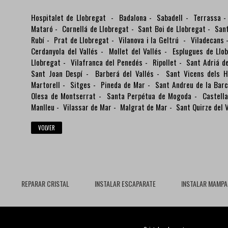
Hospitalet de Llobregat
-
Badalona
-
Sabadell
-
Terrassa
Mataró
-
Cornellá de Llobregat
-
Sant Boi de Llobregat
-
Sant
Rubí
-
Prat de Llobregat
-
Vilanova i la Geltrú
-
Viladecans
Cerdanyola del Vallés
-
Mollet del Vallés
-
Esplugues de Llo
Llobregat
-
Vilafranca del Penedés
-
Ripollet
-
Sant Adriá d
Sant Joan Despí
-
Barberá del Vallés
-
Sant Vicens dels H
Martorell
-
Sitges
-
Pineda de Mar
-
Sant Andreu de la Bar
Olesa de Montserrat
-
Santa Perpétua de Mogoda
-
Castella
Manlleu
-
Vilassar de Mar
-
Malgrat de Mar
-
Sant Quirze del V
VOLVER
REPARAR CRISTAL
INSTALAR ESCAPARATE
INSTALAR MAMPA