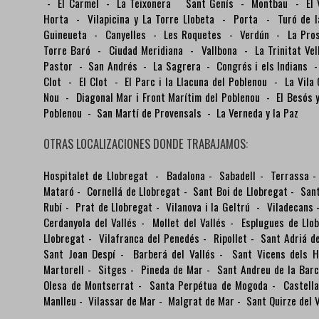
-
El Carmel
-
La Teixonera
Sant Genís
-
Montbau
-
El
Horta
-
Vilapicina y La Torre Llobeta
-
Porta
-
Turó de 
Guineueta
-
Canyelles
-
Les Roquetes
-
Verdún
-
La Pro
Torre Baró
-
Ciudad Meridiana
-
Vallbona
-
La Trinitat Ve
Pastor
-
San Andrés
-
La Sagrera
-
Congrés i els Indians
Clot
-
El Clot
-
El Parc i la Llacuna del Poblenou
-
La Vila
Nou
-
Diagonal Mar i Front Marítim del Poblenou
-
El Besós
Poblenou
-
San Martí de Provensals
-
La Verneda y la Paz
OTRAS LOCALIZACIONES DONDE TRABAJAMOS:
Hospitalet de Llobregat
-
Badalona
-
Sabadell
-
Terrassa
Mataró
-
Cornellá de Llobregat
-
Sant Boi de Llobregat
-
Sant
Rubí
-
Prat de Llobregat
-
Vilanova i la Geltrú
-
Viladecans
Cerdanyola del Vallés
-
Mollet del Vallés
-
Esplugues de Llo
Llobregat
-
Vilafranca del Penedés
-
Ripollet
-
Sant Adriá d
Sant Joan Despí
-
Barberá del Vallés
-
Sant Vicens dels H
Martorell
-
Sitges
-
Pineda de Mar
-
Sant Andreu de la Bar
Olesa de Montserrat
-
Santa Perpétua de Mogoda
-
Castella
Manlleu
-
Vilassar de Mar
-
Malgrat de Mar
-
Sant Quirze del V