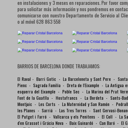
en instalaciones y 3 meses en reparaciones. Por favor com
para solicitar más información y nos pondremos en conta
comunicarse con nuestro Departamento de Servicio al Cli
o al móvil 628 863 558
BARRIOS DE BARCELONA DONDE TRABAJAMOS:
El Raval
-
Barri Gotic
-
La Barceloneta y Sant Pere
-
Santa
Pienc
-
Sagrada Familia
-
Dreta de l'Eixample
-
La Antigua e
esquerra del Eixample
-
Poble Sec
-
La Marina del Prat Ver
Font de la Guatlla
-
Hostafrancs
-
La Bordeta
-
Sants-Ba
Montjuic
-
Les Corts
-
La Maternidad y San Ramón
-
Pedra
les Planes
-
Sarriá
-
Las Tres Torres
-
Sant Gervasi-Bona
El Putget i Farró
-
Vallcarca y els Penitens
-
El Coll
-
La S
d'en Grassot i Grácia Nova
-
Baix Guinardó
-
Can Baró
-
El 